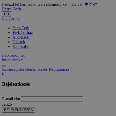
Fedezd fel harmadik nyári állomásunkat –
Detvát. 🖤💜🩷
Petra Toth
HU
SK
EN
PL
Petra Toth
Webáruház
Alkotások
Üzletek
Kapcsolat
Iratkozzon fel
hírlevelünkre
Kívánságlista
Bejelentkezés
Regisztráció
0
Bejelentkezés
E-mail cím
Jelszó