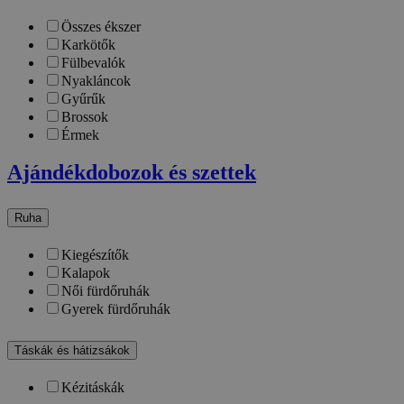
Összes ékszer
Karkötők
Fülbevalók
Nyakláncok
Gyűrűk
Brossok
Érmek
Ajándékdobozok és szettek
Ruha
Kiegészítők
Kalapok
Női fürdőruhák
Gyerek fürdőruhák
Táskák és hátizsákok
Kézitáskák