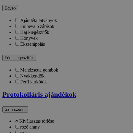
Egyéb
Ajándékutalványok
Fülbevaló zárások
Haj kiegészítők
Könyvek
Ékszerápolás
Férfi kiegészítők
Mandzsetta gombok
Nyakkendők
Férfi karkötők
Protokolláris ajándékok
Szín szerint
✕
Kiválasztás törlése
rozé arany
ezüst