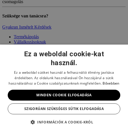
csomagolás
Szüksége van tanácsra?
Gyakran Ismételt Kérdések
Termékápolás
Vállalkozásoknak
Gyűjtői klub
Gyakran Ismételt Kérdések
Ez a weboldal cookie-kat
használ.
Reklamációk és termékjavítások
Áru visszaküldése
Szállítás
Ez a weboldal sütiket használ a felhasználói élmény javítása
Fizetési lehetőségek
érdekében. Az oldalunk használatával Ön hozzájárul a sütik
használatához a Cookie szabályzatunknak megfelelően.
Bővebben
Általános szerződési feltételek
Személyes adatok védelme
MINDEN COOKIE ELFOGADÁSA
Sütik
Kapcsolat
SZIGORÚAN SZÜKSÉGES SÜTIK ELFOGADÁSA
INFORMÁCIÓK A COOKIE-KRÓL
© 2026
PetraToth, s.r.o.
|
Web by kovidesign
.