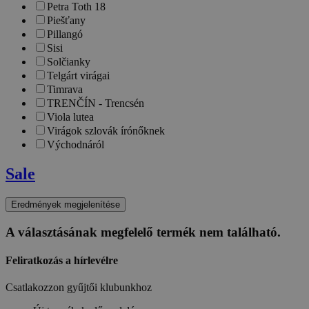
Petra Toth 18
Piešťany
Pillangó
Sisi
Solčianky
Telgárt virágai
Timrava
TRENČÍN - Trencsén
Viola lutea
Virágok szlovák írónőknek
Východnáról
Sale
A választásának megfelelő termék nem található.
Feliratkozás a hírlevélre
Csatlakozzon gyűjtői klubunkhoz