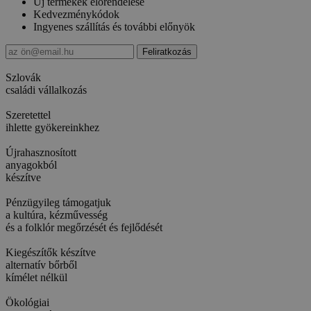
Új termékek előrendelése
Kedvezménykódok
Ingyenes szállítás és további előnyök
Szlovák
családi vállalkozás
Szeretettel
ihlette gyökereinkhez
Újrahasznosított
anyagokból
készítve
Pénzügyileg támogatjuk
a kultúra, kézművesség
és a folklór megőrzését és fejlődését
Kiegészítők készítve
alternatív bőrből
kímélet nélkül
Ökológiai