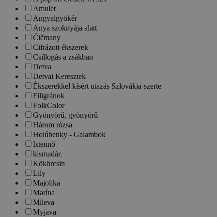
Amulet
Angyalgyökér
Anya szoknyája alatt
Čičmany
Cifrázott ékszerek
Csillogás a zsákban
Detva
Detvai Keresztek
Ékszerekkel kísért utazás Szlovákia-szerte
Filigránok
FolkColor
Gyönyörű, gyönyörű
Három rózsa
Holúbenky - Galambok
Istennő
kismadár.
Kökörcsin
Lily
Majolika
Marína
Mileva
Myjava