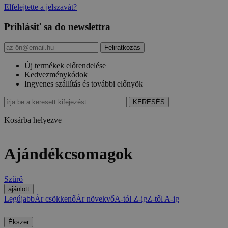
Elfelejtette a jelszavát?
Prihlásiť sa do newslettra
Új termékek előrendelése
Kedvezménykódok
Ingyenes szállítás és további előnyök
Kosárba helyezve
Ajándékcsomagok
Szűrő
ajánlott
Legújabb
Ár csökkenő
Ár növekvő
A-tól Z-ig
Z-től A-ig
Ékszer