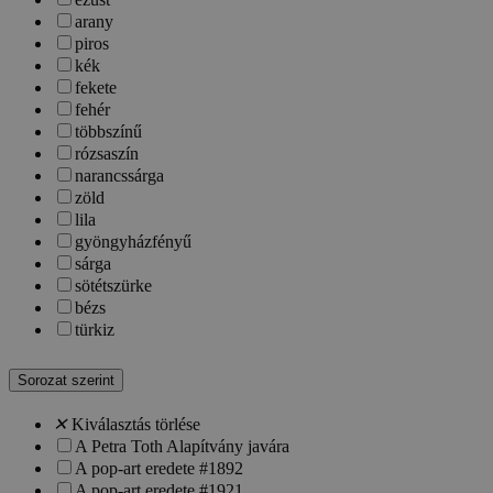
arany
piros
kék
fekete
fehér
többszínű
rózsaszín
narancssárga
zöld
lila
gyöngyházfényű
sárga
sötétszürke
bézs
türkiz
Sorozat szerint
✕
Kiválasztás törlése
A Petra Toth Alapítvány javára
A pop-art eredete #1892
A pop-art eredete #1921